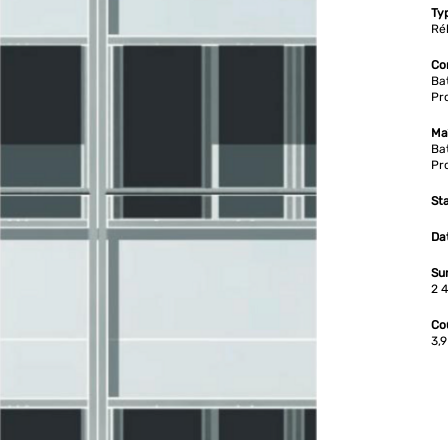
Typ
Réh
Co
Bat
Pro
Maî
Bat
Pro
Sta
Dat
Sur
2 
Coû
3,