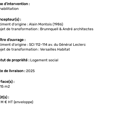
e d’intervention :
abilitation
ncepteur(s) :
iment d'origine : Alain Montois (1986)
jet de transformation : Brunnquell & André architectes
tre d’ouvrage :
iment d'origine : SCI 112-114 av. du Général Leclerc
jet de transformation : Versailles Habitat
tut de propriété :
Logement social
e de livraison :
2025
face(s) :
415 m2
t(s) :
9 M € HT (enveloppe)