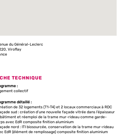
enue du Général-Leclerc
20, Viroflay
ance
ICHE TECHNIQUE
ogramme :
gement collectif
ogramme détaillé :
création de 32 logements (T1-T4) et 2 locaux commerciaux à RDC
açade sud : création d’une nouvelle façade vitrée dans l’épaisseur
 bâtiment et réemploi de la trame mur-rideau comme garde-
rps avec EdR composite finition aluminium
açade nord : ITI biosourcée, conservation de la trame mur-rideau
ec EdR (élément de remplissage) composite finition aluminium