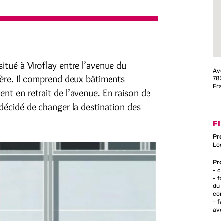
tué à Viroflay entre l’avenue du
Av
lière. Il comprend deux bâtiments
782
Fr
nt en retrait de l’avenue. En raison de
é décidé de changer la destination des
F
Pr
Lo
Pr
- 
- f
du
co
- f
av