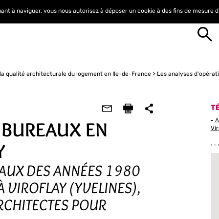
nuant à naviguer, vous nous autorisez à déposer un cookie à des fins de mesure 
la qualité architecturale du logement en Ile-de-France
Les analyses d'opérat
T
-
A
 BUREAUX EN
Vir
Y
EAUX DES ANNÉES 1980
 VIROFLAY (YVELINES),
RCHITECTES POUR