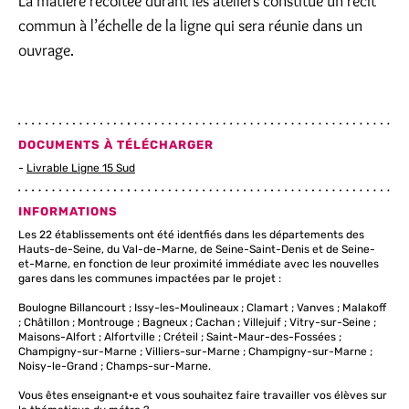
La matière récoltée durant les ateliers constitue un récit
commun à l’échelle de la ligne qui sera réunie dans un
ouvrage.
DOCUMENTS À TÉLÉCHARGER
Livrable Ligne 15 Sud
INFORMATIONS
Les 22 établissements ont été identfiés dans les départements des
Hauts-de-Seine, du Val-de-Marne, de Seine-Saint-Denis et de Seine-
et-Marne, en fonction de leur proximité immédiate avec les nouvelles
gares dans les communes impactées par le projet :
Boulogne Billancourt ; Issy-les-Moulineaux ; Clamart ; Vanves ; Malakoff
; Châtillon ; Montrouge ; Bagneux ; Cachan ; Villejuif ; Vitry-sur-Seine ;
Maisons-Alfort ; Alfortville ; Créteil ; Saint-Maur-des-Fossées ;
Champigny-sur-Marne ; Villiers-sur-Marne ; Champigny-sur-Marne ;
Noisy-le-Grand ; Champs-sur-Marne.
Vous êtes enseignant·e et vous souhaitez faire travailler vos élèves sur