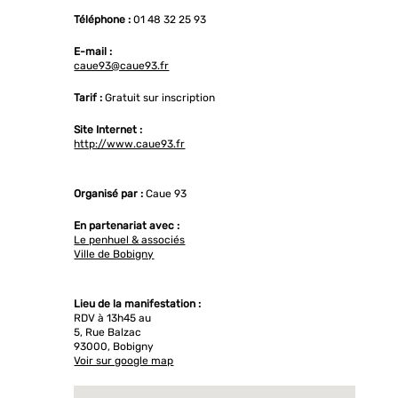
Téléphone :
01 48 32 25 93
E-mail :
caue93@caue93.fr
Tarif :
Gratuit sur inscription
Site Internet :
http://www.caue93.fr
Organisé par :
Caue 93
En partenariat avec :
Le penhuel & associés
Ville de Bobigny
Lieu de la manifestation :
RDV à 13h45 au
5, Rue Balzac
93000, Bobigny
Voir sur google map