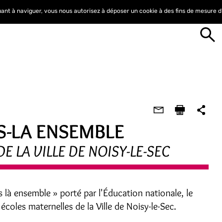
nuant à naviguer, vous nous autorisez à déposer un cookie à des fins de mesure 
S-LA ENSEMBLE
LA VILLE DE NOISY-LE-SEC
s là ensemble » porté par l'Éducation nationale, le
oles maternelles de la Ville de Noisy-le-Sec.